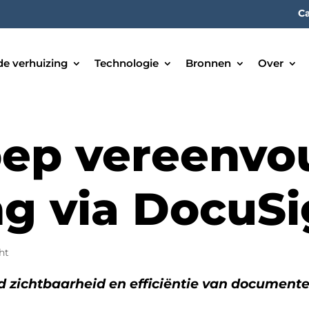
Ca
de verhuizing
Technologie
Bronnen
Over
ep vereenvo
ng via DocuS
ht
d zichtbaarheid en efficiëntie van document