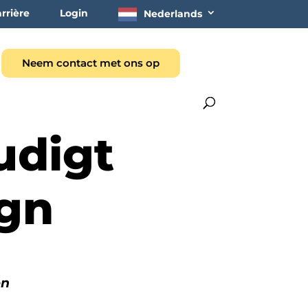
rrière
Login
Nederlands
Neem contact met ons op
udigt
ign
en