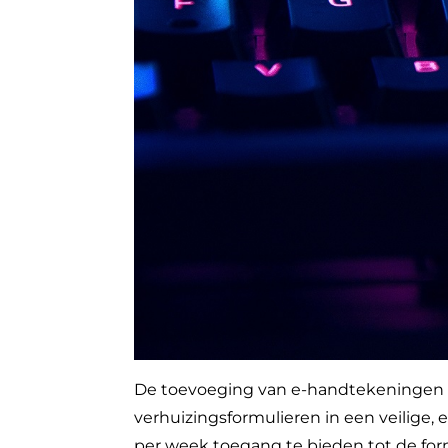
De toevoeging van e-handtekeningen i
verhuizingsformulieren in een veilige
per week toegang te bieden tot de f