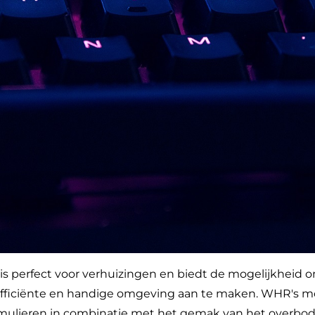
s perfect voor verhuizingen en biedt de mogelijkheid 
, efficiënte en handige omgeving aan te maken. WHR's m
ormulieren in combinatie met het gemak van het overb