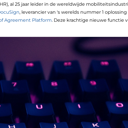
, al 25 jaar leider in de wereldwijde mobiliteitsindust
ocuSign
, leverancier van 's werelds nummer 1 oplossi
of Agreement Platform
. Deze krachtige nieuwe functie v