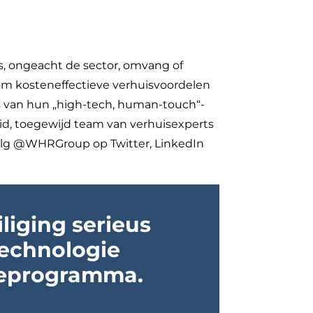
s, ongeacht de sector, omvang of
 om kosteneffectieve verhuisvoordelen
is van hun „high-tech, human-touch“-
d, toegewijd team van verhuisexperts
 volg @WHRGroup op Twitter, LinkedIn
liging serieus
echnologie
ieprogramma.