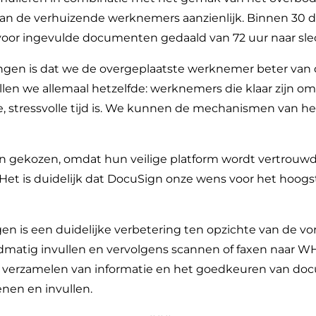
 van de verhuizende werknemers aanzienlijk. Binnen 30
voor ingevulde documenten gedaald van 72 uur naar slec
ingen is dat we de overgeplaatste werknemer beter van 
willen we allemaal hetzelfde: werknemers die klaar zijn 
e, stressvolle tijd is. We kunnen de mechanismen van h
n gekozen, omdat hun veilige platform wordt vertrouwd d
. "Het is duidelijk dat DocuSign onze wens voor het ho
 is een duidelijke verbetering ten opzichte van de vo
atig invullen en vervolgens scannen of faxen naar W
t verzamelen van informatie en het goedkeuren van 
nen en invullen.