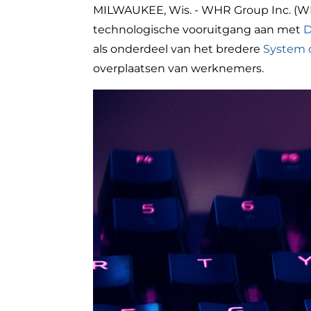
MILWAUKEE, Wis. - WHR Group Inc. (WHR)
technologische vooruitgang aan met
D
als onderdeel van het bredere
System 
overplaatsen van werknemers.