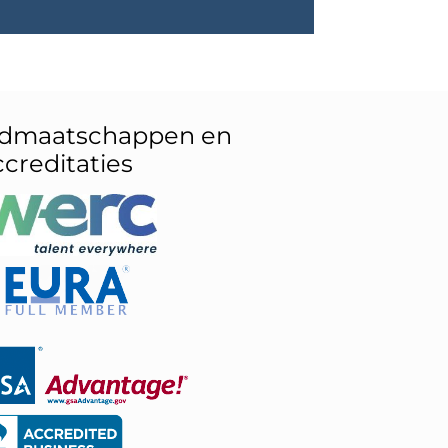
idmaatschappen en
ccreditaties