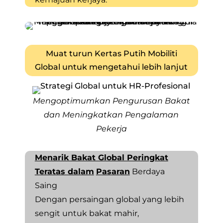
Muat turun Kertas Putih Mobiliti
Global untuk mengetahui lebih lanjut
Mengoptimumkan Pengurusan Bakat
dan Meningkatkan Pengalaman
Pekerja
Menarik Bakat Global Peringkat
Teratas dalam
Pasaran
Berdaya
Saing
Dengan persaingan global yang lebih
sengit untuk bakat mahir,