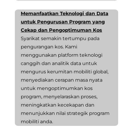
Memanfaatkan Teknologi dan Data
untuk Pengurusan Program yang
Cekap dan Pengoptimuman Kos
Syarikat semakin tertumpu pada
pengurangan kos. Kami
menggunakan platform teknologi
canggih dan analitik data untuk
mengurus kerumitan mobiliti global,
menyediakan cerapan masa nyata
untuk mengoptimumkan kos
program, menyelaraskan proses,
meningkatkan kecekapan dan
menunjukkan nilai strategik program
mobiliti anda.