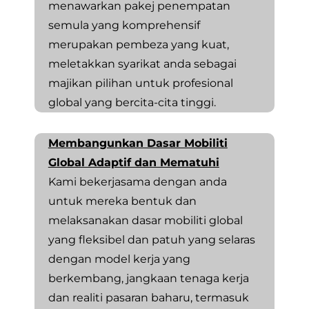
menawarkan pakej penempatan
semula yang komprehensif
merupakan pembeza yang kuat,
meletakkan syarikat anda sebagai
majikan pilihan untuk profesional
global yang bercita-cita tinggi.
Membangunkan Dasar Mobiliti
Global Adaptif dan Mematuhi
Kami bekerjasama dengan anda
untuk mereka bentuk dan
melaksanakan dasar mobiliti global
yang fleksibel dan patuh yang selaras
dengan model kerja yang
berkembang, jangkaan tenaga kerja
dan realiti pasaran baharu, termasuk