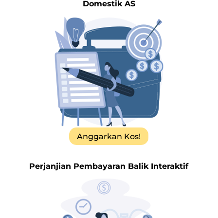
Domestik AS
Anggarkan Kos!
Perjanjian Pembayaran Balik Interaktif