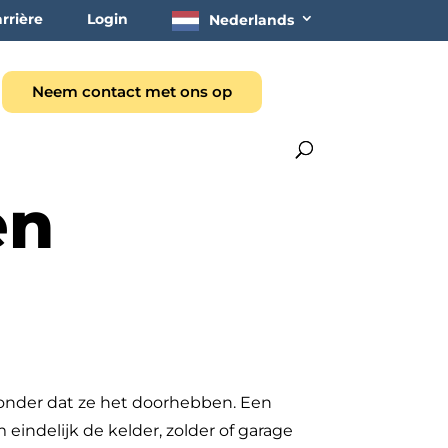
rrière
Login
Nederlands
Neem contact met ons op
en
 zonder dat ze het doorhebben. Een
indelijk de kelder, zolder of garage