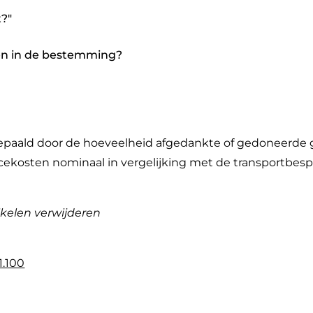
t?"
en in de bestemming?
epaald door de hoeveelheid afgedankte of gedoneerde go
rvicekosten nominaal in vergelijking met de transportbes
ikelen verwijderen
1.100