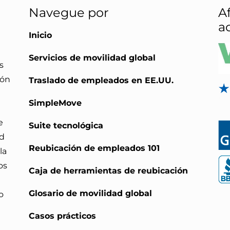
Navegue por
Af
a
Inicio
Servicios de movilidad global
s
ión
Traslado de empleados en EE.UU.
SimpleMove
e
Suite tecnológica
ad
Reubicación de empleados 101
la
os
Caja de herramientas de reubicación
Glosario de movilidad global
o
Casos prácticos