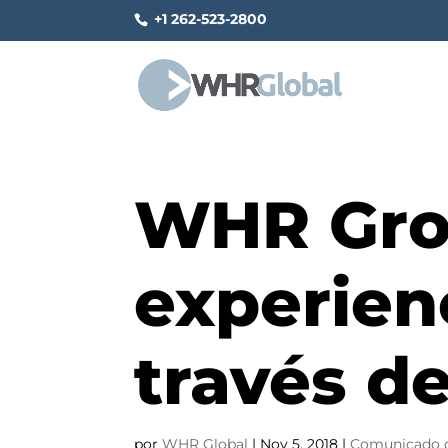
+1 262-523-2800
WHR Grou
experienc
través d
por
WHR Global
|
Nov 5, 2018
|
Comunicado d