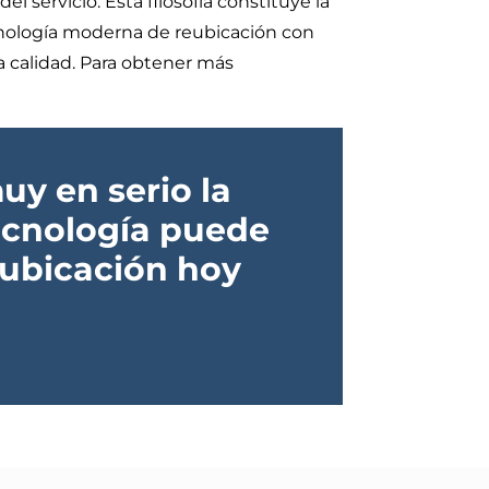
l servicio. Esta filosofía constituye la
nología moderna de reubicación con
a calidad. Para obtener más
y en serio la
ecnología puede
eubicación hoy