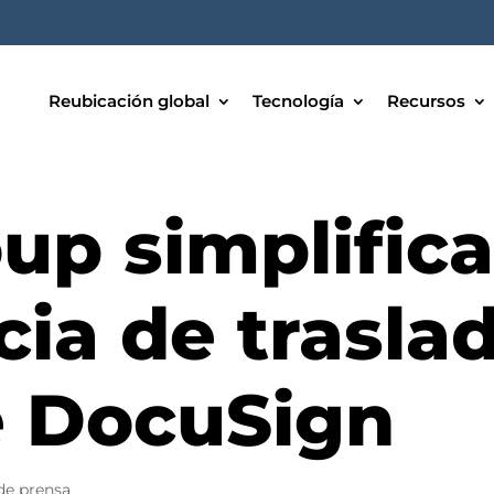
Reubicación global
Tecnología
Recursos
p simplifica
ia de trasla
e DocuSign
e prensa