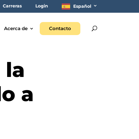
Carreras
Login
Español
Acerca de
Contacto
 la
do a