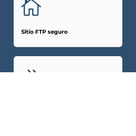

Sitio FTP seguro
9
Iniciación en 2 pasos a través del
portal de clientes de WHR