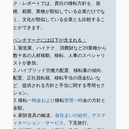
ク・レポートでは、貴社の移転方針を、規
模、範囲、業種が類似している企業だけでな
く、文化が類似している企業とも比較するこ
とができます。
ベンチマークには以下が含まれる：
製造業、ハイテク、消費財など29業種から
数十名の人材移動、移転、人事のスペシャリ
ストが参加。
ハイブリッド労働力配置、移転量の傾向、
配置、正社員転籍、移転手当の現金払いな
ど、提供される方針と手当に関する専用セク
ション。
移転
一時金および
移転
管理一時
金の方針と
金額。
家財道具の輸送、
仮住まいの給付
、
デステ
ィネーション・サービス
、下見旅行。