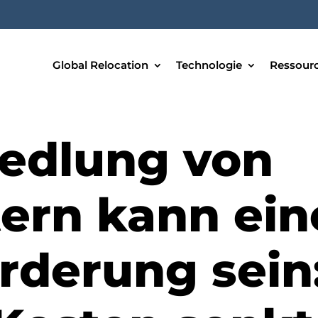
Global Relocation
Technologie
Ressour
edlung von
tern kann ein
rderung sein