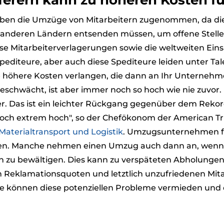
eferern kann zu höheren Kosten f
aben die Umzüge von Mitarbeitern zugenommen, da di
anderen Ländern entsenden müssen, um offene Stellen
ese Mitarbeiterverlagerungen sowie die weltweiten Ein
editeure, aber auch diese Spediteure leiden unter Ta
re höhere Kosten verlangen, die dann an Ihr Unterneh
geschwächt, ist aber immer noch so hoch wie nie zuvor
r. Das ist ein leichter Rückgang gegenüber dem Rekor
och extrem hoch", so der Chefökonom der American Truc
 Materialtransport und Logistik
. Umzugsunternehmen f
. Manche nehmen einen Umzug auch dann an, wenn sie
 zu bewältigen. Dies kann zu verspäteten Abholungen,
eklamationsquoten und letztlich unzufriedenen Mitarb
nnen diese potenziellen Probleme vermieden und der