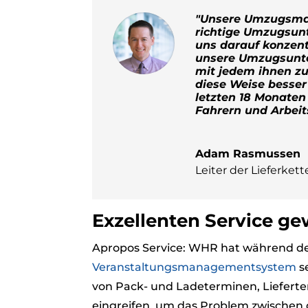
"Unsere Umzugsman
richtige Umzugsun
uns darauf konzent
unsere Umzugsunter
mit jedem ihnen z
diese Weise besser
letzten 18 Monaten
Fahrern und Arbeit
Adam Rasmussen
Leiter der Lieferkett
Exzellenten Service ge
Apropos Service: WHR hat während de
Veranstaltungsmanagementsystem
se
von Pack- und Ladeterminen, Lieferte
eingreifen, um das Problem zwischen