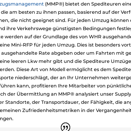
Umzugsmanagement
(MMP®) bietet den Spediteuren eine v
die am besten zu ihnen passen, basierend auf der Ver
n, die nicht geeignet sind. Für jeden Umzug können di
nd ihre Verkehrswege günstigsten Bedingungen festleg
 werden auf der Grundlage des von WHR ausgehandelt
eine Mini-RFP für jeden Umzug. Dies ist besonders vort
ie ausgehandelte Rate abgeben oder um Fahrten mit ge
keine leeren Lkw mehr gibt und die Spediteure Umzüge
en. Diese Art von Modell ermöglicht es dem Spediteur
sporte niederschlägt, der an Ihr Unternehmen weiterge
ühren kann, profitieren Ihre Mitarbeiter von pünktli
ach der Übermittlung an MMP® analysiert unser Supply
 Standorte, der Transportdauer, der Fähigkeit, die a
lgemeinen Zufriedenheitsmetriken in der Vergangenhe
ungen.