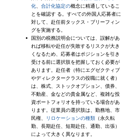
化
、
合計化協定の
概念に精通しているこ
とを確認す る。すべての外国人応募者に
対して、赴任前タックス・ブリーフィン
グを実施する。
国別の税務説明会については、誤解があ
れば移転や赴任が失敗するリスクが大き
くなるため、応募者はポジションを引き
受ける前に選択肢を把握しておく必要が
あります。赴任者（特にエグゼクティブ
やディレクタークラスの役職に就く者）
は、株式、ストックオプション、債券、
不動産、金などの貴金属など、複雑な投
資ポートフォリオを持っている場合があ
ります。従業員の選択肢は、勤務地、市
民権、
リロケーションの種類
（永久転
勤、長期赴任、短期赴任、通勤、出張）
によって大きく異なります。