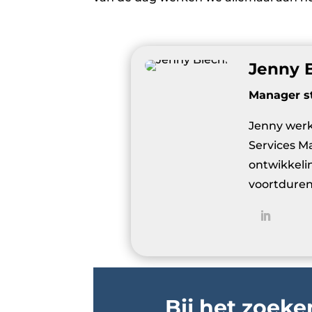
Jenny 
Manager st
Jenny werkt
Services M
ontwikkeli
voortduren
Bij het zoeke