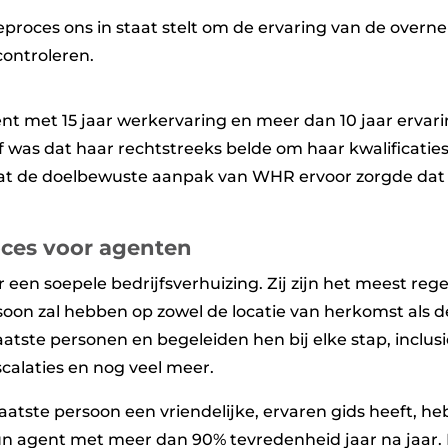
tieproces ons in staat stelt om de ervaring van de overn
controleren.
t met 15 jaar werkervaring en meer dan 10 jaar ervarin
f was dat haar rechtstreeks belde om haar kwalificaties 
dat de doelbewuste aanpak van WHR ervoor zorgde dat
roces voor agenten
r een soepele bedrijfsverhuizing. Zij zijn het meest re
soon zal hebben op zowel de locatie van herkomst als 
ste personen en begeleiden hen bij elke stap, inclusie
calaties en nog veel meer.
aatste persoon een vriendelijke, ervaren gids heeft, h
n agent met meer dan 90% tevredenheid jaar na jaar.