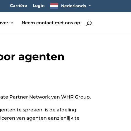
Carrière
Login
Nederlands
ver
Neem contact met ons op
voor agenten
state Partner Network van WHR Group.
genten te spreken, is de afdeling
ceren van agenten aanzienlijk te