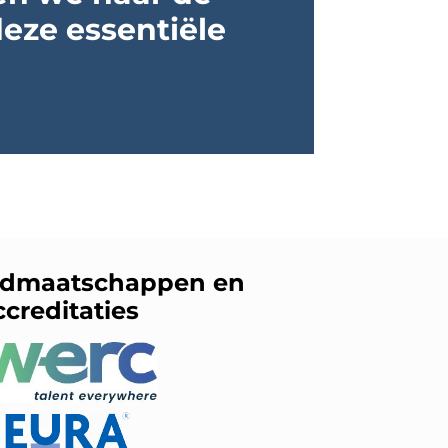
deze essentiële
idmaatschappen en
ccreditaties