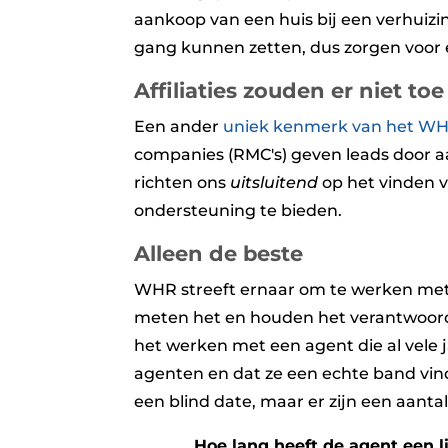
aankoop van een huis bij een verhuizin
gang kunnen zetten, dus zorgen voor ee
Affiliaties zouden er niet t
Een ander
uniek kenmerk van het W
companies (RMC's) geven leads door aa
richten ons
uitsluitend
op het vinden v
ondersteuning te bieden.
Alleen de beste
WHR streeft ernaar om te werken met 
meten het en houden het verantwoorde
het werken met een agent die al vele 
agenten en dat ze een echte band vind
een blind date, maar er zijn een aant
Hoe lang heeft de agent een l