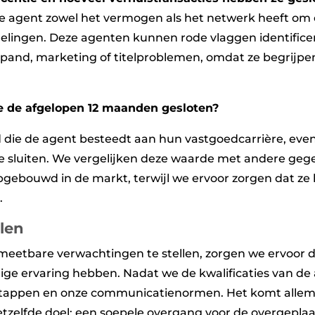
e agent zowel het vermogen als het netwerk heeft om 
delingen. Deze agenten kunnen rode vlaggen identific
 pand, marketing of titelproblemen, omdat ze begrijpe
e de afgelopen 12 maanden gesloten?
jd die de agent besteedt aan hun vastgoedcarrière, ev
 sluiten. We vergelijken deze waarde met andere geg
gebouwd in de markt, terwijl we ervoor zorgen dat ze 
.
len
 meetbare verwachtingen te stellen, zorgen we ervoor d
e ervaring hebben. Nadat we de kwalificaties van de
tappen en onze communicatienormen. Het komt allema
zelfde doel: een soepele overgang voor de overgeplaat