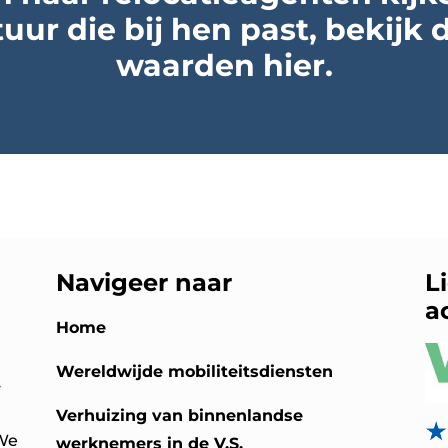
tuur die bij hen past, bekijk 
waarden hier.
Navigeer naar
L
a
Home
Wereldwijde mobiliteitsdiensten
4
Verhuizing van binnenlandse
 We
werknemers in de V.S.