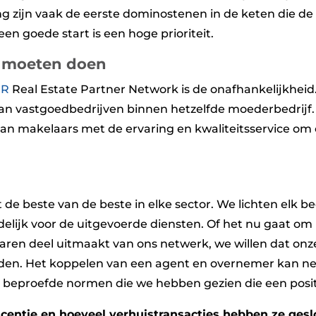
g zijn vaak de eerste dominostenen in de keten die de 
n goede start is een hoge prioriteit.
oe moeten doen
HR
Real Estate Partner Network is de onafhankelijkhei
n vastgoedbedrijven binnen hetzelfde moederbedrijf. Di
an makelaars met de ervaring en kwaliteitsservice om 
de beste van de beste in elke sector. We lichten elk
lijk voor de uitgevoerde diensten. Of het nu gaat om
jaren deel uitmaakt van ons netwerk, we willen dat o
en. Het koppelen van een agent en overnemer kan net z
al beproefde normen die we hebben gezien die een posi
icentie en hoeveel verhuistransacties hebben ze gesl