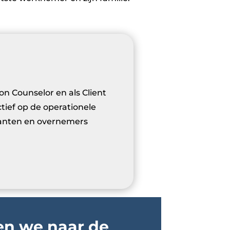
on Counselor en als Client
ief op de operationele
lanten en overnemers
ken we naar de