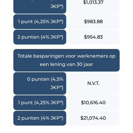
$1,013.37
JKP*)
1 punt (4,25% JKP*)
$983.88
2 punten (4% JKP*)
$954.83
Totale besparingen voor werknemers op
een lening van 30 jaar
0 punten (4,5%
N.V.T.
JKP*)
1 punt (4,25% JKP*)
$10,616.40
2 punten (4% JKP*)
$21,074.40