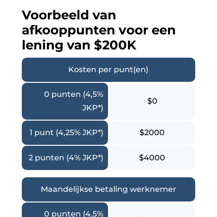
Voorbeeld van
afkooppunten voor een
lening van $200K
Kosten per punt(en)
0 punten (4,5%
$0
JKP*)
1 punt (4,25% JKP*)
$2000
2 punten (4% JKP*)
$4000
Maandelijkse betaling werknemer
0 punten (4,5%