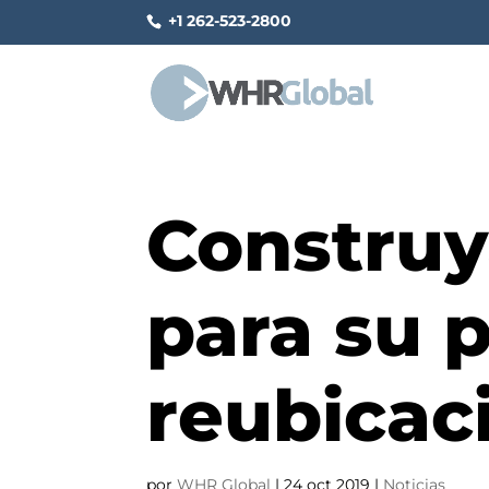
+1 262-523-2800
Construy
para su 
reubicac
por
WHR Global
|
24 oct 2019
|
Noticias