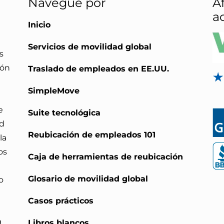
Navegue por
Af
a
Inicio
Servicios de movilidad global
s
ión
Traslado de empleados en EE.UU.
SimpleMove
e
Suite tecnológica
ad
Reubicación de empleados 101
la
os
Caja de herramientas de reubicación
Glosario de movilidad global
o
Casos prácticos
g
Libros blancos