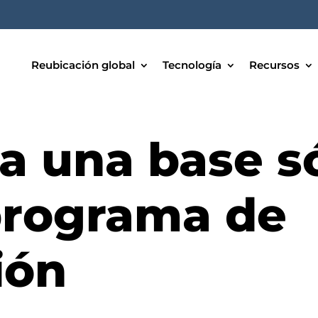
Reubicación global
Tecnología
Recursos
a una base s
programa de
ión